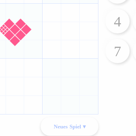
4
7
Neues Spiel ▾