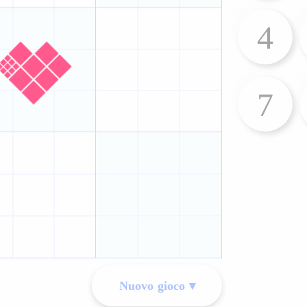
4
7
Nuovo gioco ▾