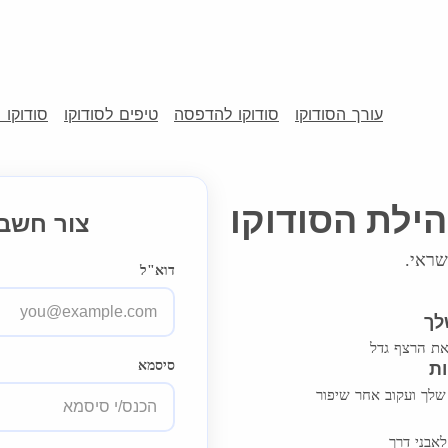
עורך הסודוקו
סודוקו להדפסה
טיפים לסודוקו
סודוקו 
ילת הסודוקו
צור חשבו
שראי.
דוא"ל
לך
את הרצף גדל
סיסמא
ת
שלך ועקוב אחר שיפור
אבני דרך