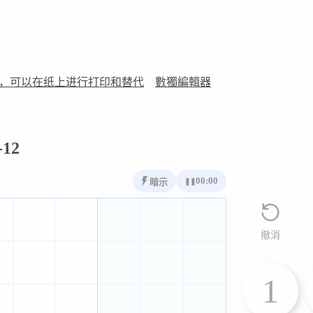
，可以在纸上进行打印和替代
數獨編輯器
12
00:00
暗示
❚❚
撤消
1