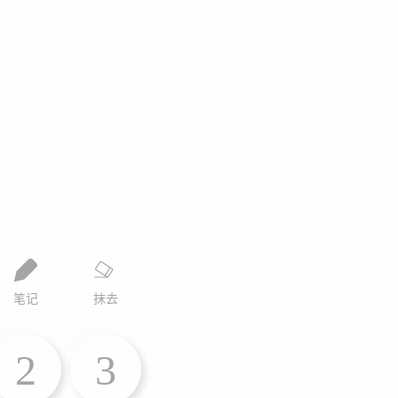
笔记
抹去
2
3