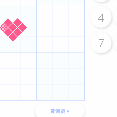
4
7
新遊戲 ▾