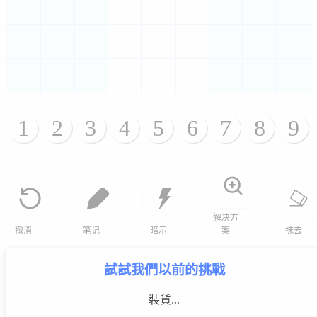
1
2
3
4
5
6
7
8
9
解决方
撤消
笔记
暗示
案
抹去
試試我們以前的挑戰
裝貨...