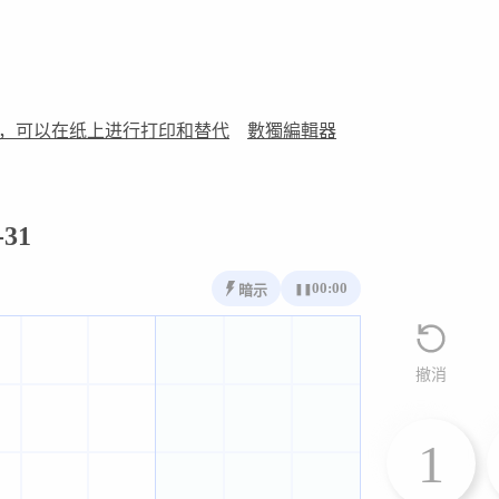
，可以在纸上进行打印和替代
數獨編輯器
31
00:00
暗示
❚❚
撤消
1