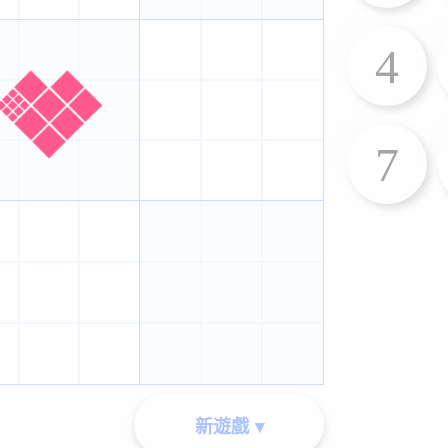
4
7
新遊戲 ▾