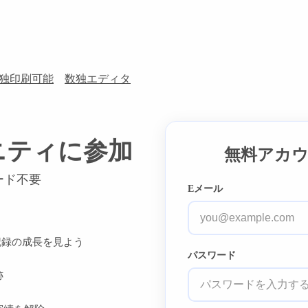
独印刷可能
数独エディタ
ニティに参加
無料アカ
ード不要
Eメール
記録の成長を見よう
パスワード
跡