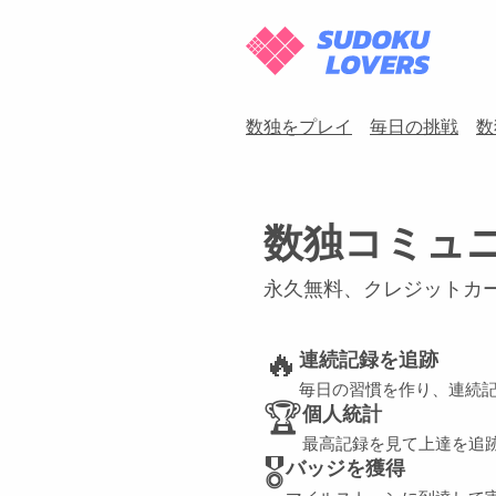
数独をプレイ
毎日の挑戦
数
数独コミュ
永久無料、クレジットカ
🔥
連続記録を追跡
毎日の習慣を作り、連続
🏆
個人統計
最高記録を見て上達を追
🎖️
バッジを獲得