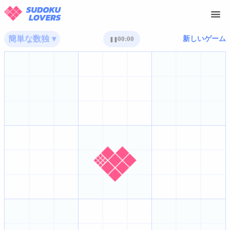
簡単な数独 ▾
00:00
新しいゲーム
❚❚