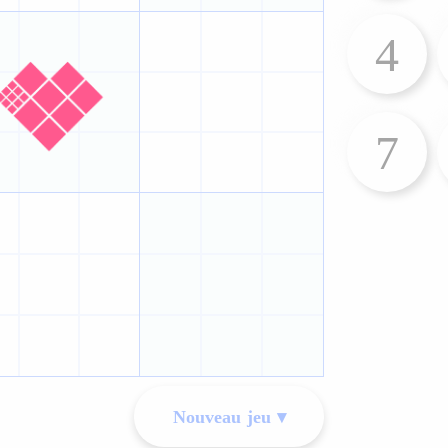
4
7
Nouveau jeu ▾